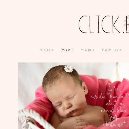
hallo
mini
mama
familie